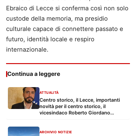
Ebraico di Lecce si conferma così non solo
custode della memoria, ma presidio
culturale capace di connettere passato e
futuro, identità locale e respiro
internazionale.
Continua a leggere
ATTUALITÀ
Centro storico, il Lecce, importanti
novità per il centro storico, il
vicesindaco Roberto Giordano
Anguilla: "conclusi i lavori su 8.300
mq di strade e sottoservizi. Investiti
3,3 milioni di euro"
ARCHIVIO NOTIZIE