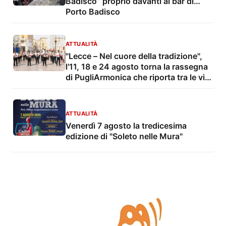
Badisco” proprio davanti al bar di…
Porto Badisco
ATTUALITÀ
"Lecce – Nel cuore della tradizione",
l'11, 18 e 24 agosto torna la rassegna
di PugliArmonica che riporta tra le vie
e le piazze della città il suono delle
grandi feste popolari
ATTUALITÀ
Venerdì 7 agosto la tredicesima
edizione di "Soleto nelle Mura"