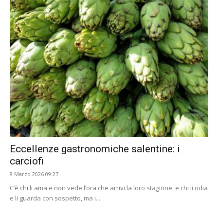
Eccellenze gastronomiche salentine: i
carciofi
8 Marzo 2026 09:27
C’è chi li ama e non vede l’ora che arrivi la loro stagione, e chi li odia
e li guarda con sospetto, ma i...