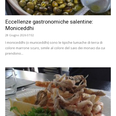
Eccellenze gastronomiche salentine:
Moniceddhi
28 Giugno 2026 07:02
I moniceddhi (o municeddhi) sono le tipiche lumache di terra di
colore marrone scuro, simile al colore del saio dei monaci da cui
prendono...