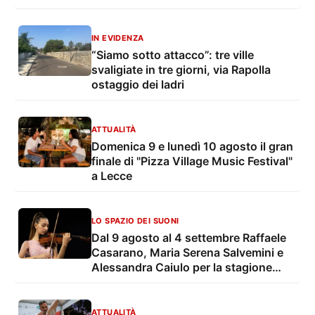
ventitreesima edizione
IN EVIDENZA
“Siamo sotto attacco”: tre ville
svaligiate in tre giorni, via Rapolla
ostaggio dei ladri
ATTUALITÀ
Domenica 9 e lunedì 10 agosto il gran
finale di "Pizza Village Music Festival"
a Lecce
LO SPAZIO DEI SUONI
Dal 9 agosto al 4 settembre Raffaele
Casarano, Maria Serena Salvemini e
Alessandra Caiulo per la stagione
estiva della OLES - Orchestra
Sinfonica di Lecce e del Salento
ATTUALITÀ