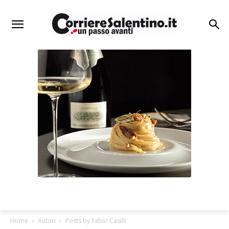
Home
Autori
Posts by Fabio Casilli