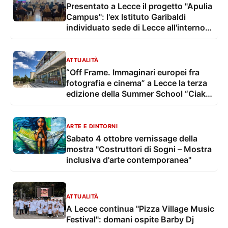
Presentato a Lecce il progetto "Apulia
Campus": l'ex Istituto Garibaldi
individuato sede di Lecce all'interno
del polo d'eccellenza regionale per
l'alta formazione e il territorio
ATTUALITÀ
“Off Frame. Immaginari europei fra
fotografia e cinema” a Lecce la terza
edizione della Summer School “Ciak-
EU!”: dal 12 al 16 maggio masterclass,
mostre e laboratori
ARTE E DINTORNI
Sabato 4 ottobre vernissage della
mostra "Costruttori di Sogni – Mostra
inclusiva d'arte contemporanea"
ATTUALITÀ
A Lecce continua "Pizza Village Music
Festival": domani ospite Barby Dj