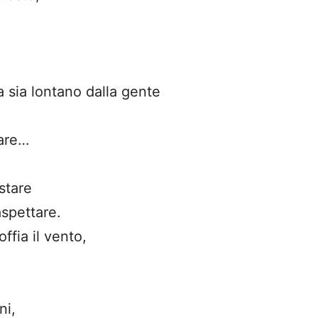
 sia lontano dalla gente
dare…
stare
spettare.
ffia il vento,
ni,