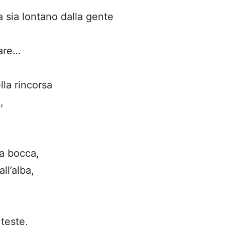
 sia lontano dalla gente
dare…
la rincorsa
,
tua bocca,
ll’alba,
 teste,