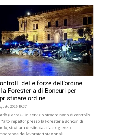
ontrolli delle forze dell’ordine
lla Foresteria di Boncuri per
ipristinare ordine...
Agosto 2026 19:37
rdò (Lecce) - Un servizio straordinario di controllo
 “alto impatto” presso la Foresteria Boncuri di
rdò, struttura destinata all’accoglienza
mporanea dei lavoratori stagionali...