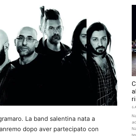
C
a
r
6 
Na
egramaro. La band salentina nata a
ad
Sanremo dopo aver partecipato con
Na
te