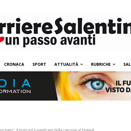
CRONACA
SPORT
ATTUALITÀ
RUBRICHE
SA
utto". Il testo ed il significato della canzone al Festival