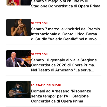
Sabato 9 maggio si chiude l'VIII
Stagione Concertistica di Opera Prima
SPETTACOLI
Sabato 7 marzo le vincitrici del Premio
Internazionale di Canto Lirico-Borsa
di Studio "Valerio Gentile" nel nuovo
appuntamento della Stagione
concertistica di Opera Prima ad
Arnesano
SPETTACOLI
Sabato 10 gennaio al via la Stagione
Concertistica 2026 di Opera Prima.
Nel Teatro di Arnesano "La serva
padrona"
LO SPAZIO DEI SUONI
Domani ad Arnesano "Risonanze
senza tempo" per l'VIII Stagione
Concertistica di Opera Prima