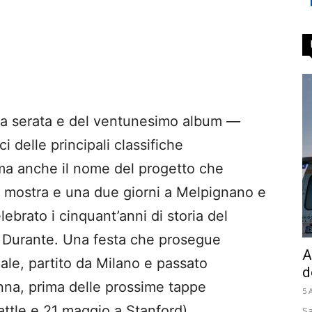
della serata e del ventunesimo album —
i delle principali classifiche
 ma anche il nome del progetto che
a mostra e una due giorni a Melpignano e
lebrato i cinquant’anni di storia del
 Durante. Una festa che prosegue
A
ale, partito da Milano e passato
d
nna, prima delle prossime tappe
5 
attle e 21 maggio a Stanford),
Sa