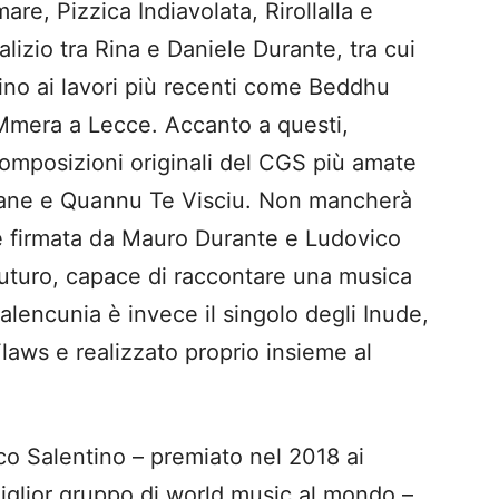
are, Pizzica Indiavolata, Rirollalla e
lizio tra Rina e Daniele Durante, tra cui
fino ai lavori più recenti come Beddhu
Mmera a Lecce. Accanto a questi,
omposizioni originali del CGS più amate
fane e Quannu Te Visciu. Non mancherà
e firmata da Mauro Durante e Ludovico
futuro, capace di raccontare una musica
lencunia è invece il singolo degli Inude,
laws e realizzato proprio insieme al
co Salentino – premiato nel 2018 ai
glior gruppo di world music al mondo –