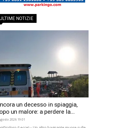
ULTIME NOTIZIE
ncora un decesso in spiaggia,
opo un malore: a perdere la...
Agosto 2026 19:01
nt’Isidoro (Lecce) – Un altro bagnante muore sulle