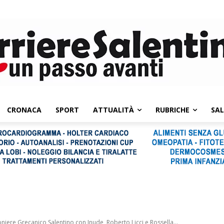
CRONACA
SPORT
ATTUALITÀ
RUBRICHE
SA
ere Grecanico Salentino con Inude, Roberto Licci e Rossella...