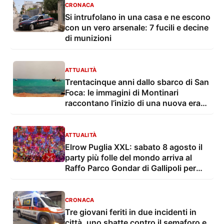
CRONACA
Si intrufolano in una casa e ne escono
con un vero arsenale: 7 fucili e decine
di munizioni
ATTUALITÀ
Trentacinque anni dallo sbarco di San
Foca: le immagini di Montinari
raccontano l’inizio di una nuova era
dell’immigrazione
ATTUALITÀ
Elrow Puglia XXL: sabato 8 agosto il
party più folle del mondo arriva al
Raffo Parco Gondar di Gallipoli per
l'unica data estiva in Italia
CRONACA
Tre giovani feriti in due incidenti in
città, uno sbatte contro il semaforo e