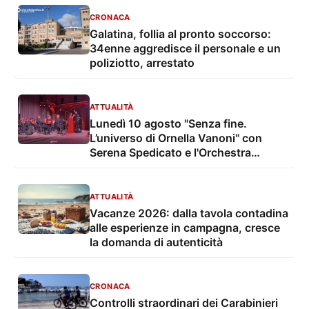
CRONACA
Galatina, follia al pronto soccorso:
34enne aggredisce il personale e un
poliziotto, arrestato
ATTUALITÀ
Lunedì 10 agosto "Senza fine.
L’universo di Ornella Vanoni" con
Serena Spedicato e l'Orchestra
Sinfonica di Lecce e del Salento nel
Giardino del Palazzo Marchesale
ATTUALITÀ
Vacanze 2026: dalla tavola contadina
alle esperienze in campagna, cresce
la domanda di autenticità
CRONACA
Controlli straordinari dei Carabinieri