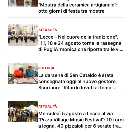
"Mostra della ceramica artigianale":
otto giorni di festa tra mostre
ATTUALITÀ
"Lecce – Nel cuore della tradizione",
l'11, 18 e 24 agosto torna la rassegna
di PugliArmonica che riporta tra le vie
e le piazze della città il suono delle
grandi feste popolari
POLITICA
La darsena di San Cataldo è stata
consegnata oggi al nuovo gestore.
Scorrano: “Ritardi dovuti ai tempi
tecnico-burocratici”
ATTUALITÀ
Mercoledì 5 agosto a Lecce al via
"Pizza Village Music Festival": 10 forni
a legna, 40 pizzaioli per 6 serate tra