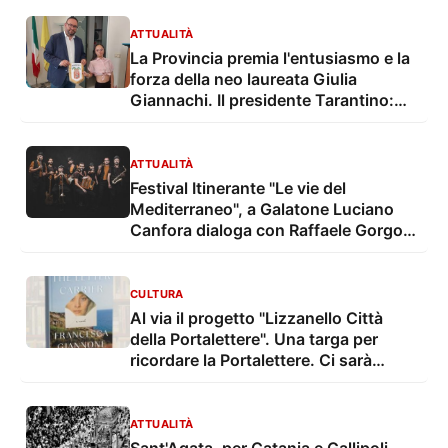
ATTUALITÀ
La Provincia premia l'entusiasmo e la
forza della neo laureata Giulia
Giannachi. Il presidente Tarantino:
"Una bella notizia per tutto il Salento"
ATTUALITÀ
Festival Itinerante "Le vie del
Mediterraneo", a Galatone Luciano
Canfora dialoga con Raffaele Gorgoni
su La parabola della Repubblica
CULTURA
Al via il progetto "Lizzanello Città
della Portalettere". Una targa per
ricordare la Portalettere. Ci sarà
Francesca Giannone, autrice del libro
ATTUALITÀ