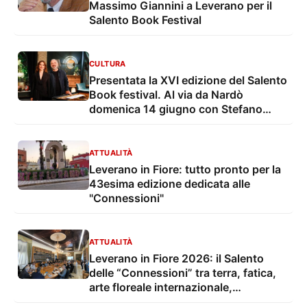
Massimo Giannini a Leverano per il
Salento Book Festival
CULTURA
Presentata la XVI edizione del Salento
Book festival. Al via da Nardò
domenica 14 giugno con Stefano
Bollani e Valentina Cenni
ATTUALITÀ
Leverano in Fiore: tutto pronto per la
43esima edizione dedicata alle
"Connessioni"
ATTUALITÀ
Leverano in Fiore 2026: il Salento
delle “Connessioni” tra terra, fatica,
arte floreale internazionale,
inclusione, solidarietà e spettacolo