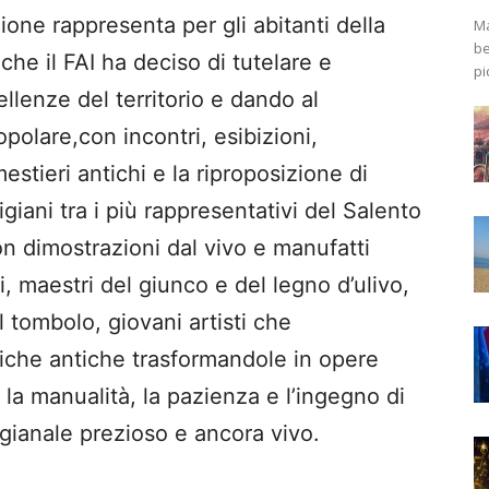
ione rappresenta per gli abitanti della
Ma
be
,che il FAI ha deciso di tutelare e
pi
llenze del territorio e dando al
olare,con incontri, esibizioni,
mestieri antichi e la riproposizione di
igiani tra i più rappresentativi del Salento
n dimostrazioni dal vivo e manufatti
ti, maestri del giunco e del legno d’ulivo,
al tombolo, giovani artisti che
niche antiche trasformandole in opere
la manualità, la pazienza e l’ingegno di
igianale prezioso e ancora vivo.