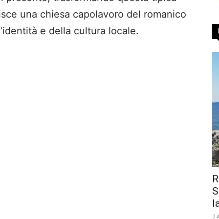
isce una chiesa capolavoro del romanico
identità e della cultura locale.
R
S
la
7 