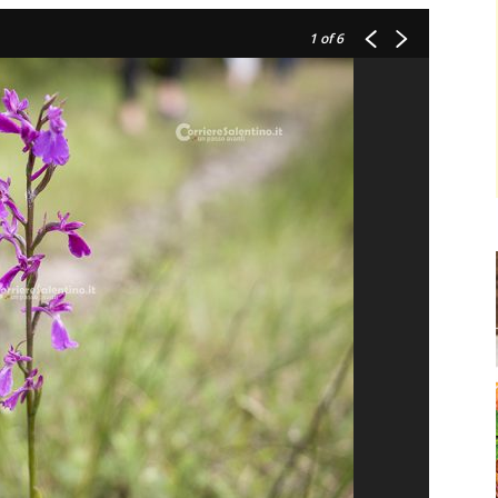
1
of 6