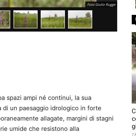
Foto Giulio Rugge
 spazi ampi né continui, la sua
 di un paesaggio idrologico in forte
C
oraneamente allagate, margini di stagni
c
g
erie umide che resistono alla
7 