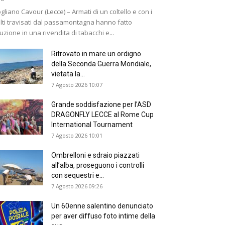
gliano Cavour (Lecce) – Armati di un coltello e con i
lti travisati dal passamontagna hanno fatto
ruzione in una rivendita di tabacchi e...
Ritrovato in mare un ordigno
della Seconda Guerra Mondiale,
vietata la...
7 Agosto 2026 10:07
Grande soddisfazione per l’ASD
DRAGONFLY LECCE al Rome Cup
International Tournament
7 Agosto 2026 10:01
Ombrelloni e sdraio piazzati
all’alba, proseguono i controlli
con sequestri e...
7 Agosto 2026 09:26
Un 60enne salentino denunciato
per aver diffuso foto intime della