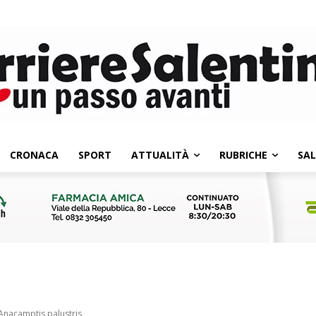
CRONACA
SPORT
ATTUALITÀ
RUBRICHE
SA
’Anacamptis palustris