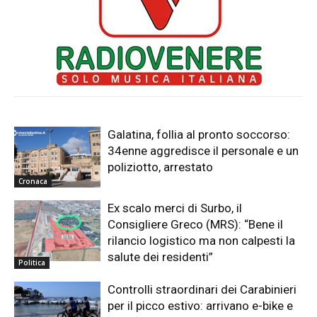
Galatina, follia al pronto soccorso:
34enne aggredisce il personale e un
poliziotto, arrestato
Cronaca
Ex scalo merci di Surbo, il
Consigliere Greco (MRS): “Bene il
rilancio logistico ma non calpesti la
salute dei residenti”
Politica
Controlli straordinari dei Carabinieri
per il picco estivo: arrivano e-bike e