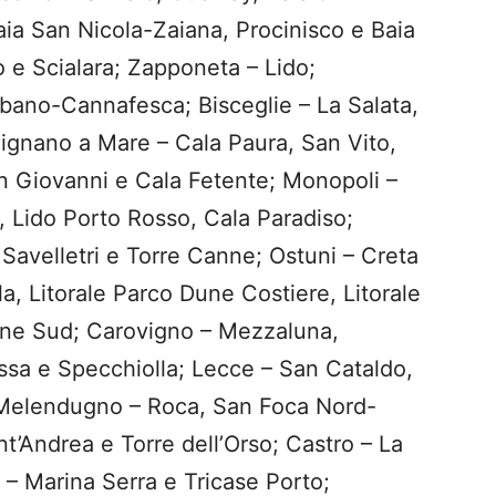
ia San Nicola-Zaiana, Procinisco e Baia
o e Scialara; Zapponeta – Lido;
rbano-Cannafesca; Bisceglie – La Salata,
olignano a Mare – Cala Paura, San Vito,
n Giovanni e Cala Fetente; Monopoli –
, Lido Porto Rosso, Cala Paradiso;
Savelletri e Torre Canne; Ostuni – Creta
la, Litorale Parco Dune Costiere, Litorale
nne Sud; Carovigno – Mezzaluna,
sa e Specchiolla; Lecce – San Cataldo,
; Melendugno – Roca, San Foca Nord-
t’Andrea e Torre dell’Orso; Castro – La
 – Marina Serra e Tricase Porto;