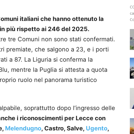
CO
ca
muni italiani che hanno ottenuto la
Co
in più rispetto ai 246 del 2025.
tre tre Comuni non sono stati confermati.
ri premiate, che salgono a 23, e i porti
ivati a 87. La Liguria si conferma la
lu, mentre la Puglia si attesta a quota
proprio ruolo nel panorama turistico
lpabile, soprattutto dopo l’ingresso delle
nche i riconoscimenti per Lecce con
e,
Melendugno
, Castro, Salve,
Ugento
,