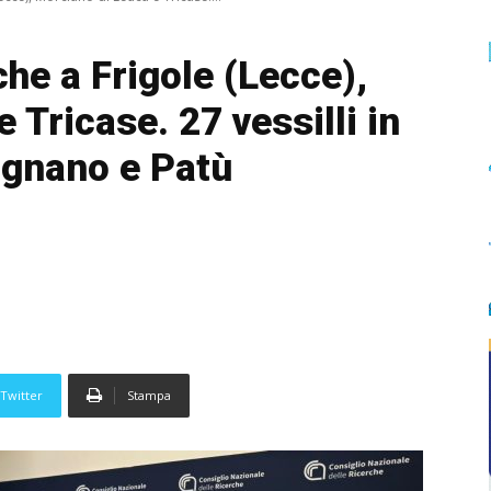
he a Frigole (Lecce),
 Tricase. 27 vessilli in
ignano e Patù
Twitter
Stampa