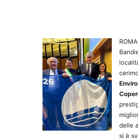
ROMA –
Bandie
localit
cerimo
Enviro
Cope
presti
miglior
delle 
si è s