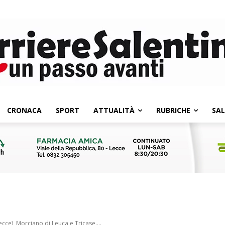
CRONACA
SPORT
ATTUALITÀ
RUBRICHE
SA
cce), Morciano di Leuca e Tricase....