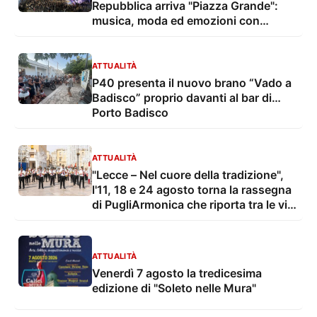
Repubblica arriva "Piazza Grande":
musica, moda ed emozioni con
Francesco De Siena
ATTUALITÀ
P40 presenta il nuovo brano “Vado a
Badisco” proprio davanti al bar di…
Porto Badisco
ATTUALITÀ
"Lecce – Nel cuore della tradizione",
l'11, 18 e 24 agosto torna la rassegna
di PugliArmonica che riporta tra le vie
e le piazze della città il suono delle
grandi feste popolari
ATTUALITÀ
Venerdì 7 agosto la tredicesima
edizione di "Soleto nelle Mura"