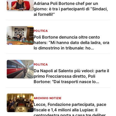
Adriana Poli Bortone chef per un
giorno: è tra i partecipanti di “Sindaci,
ai fornelli!”
POLITICA
Poli Bortone denuncia oltre cento
haters: “Mi hanno dato della ladra, ora
lo dimostrino in tribunale: ho
rinunciato allo stipendio”
POLITICA
Da Napoli al Salento più veloci: parte il
primo Frecciarossa diretto, Poli
Bortone: "Dai trasporti nasce lo
sviluppo del sud"
ARCHIVIO NOTIZIE
Lecce, Fondazione partecipata, pace
fiscale e 1,4 milioni alla Lupiae: il
centrodestra porta a casa tre delibere