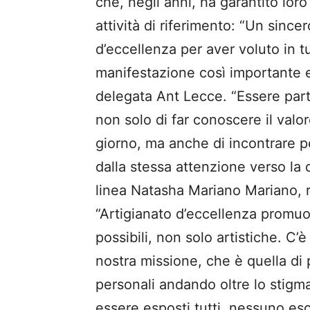
che, negli anni, ha garantito loro 
attività di riferimento: “Un sinc
d’eccellenza per aver voluto in t
manifestazione così importante e 
delegata Ant Lecce. “Essere par
non solo di far conoscere il valo
giorno, ma anche di incontrare p
dalla stessa attenzione verso la 
linea Natasha Mariano Mariano, r
“Artigianato d’eccellenza promuov
possibili, non solo artistiche. C
nostra missione, che è quella di
personali andando oltre lo stigm
essere esposti tutti, nessuno e