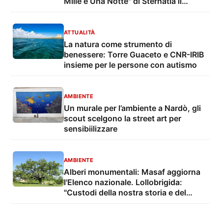
Mille e Una Notte" di Sternatia il
Passaggio delle Consegne
ATTUALITÀ
La natura come strumento di
benessere: Torre Guaceto e CNR-IRIB
insieme per le persone con autismo
AMBIENTE
Un murale per l’ambiente a Nardò, gli
scout scelgono la street art per
sensibiilizzare
AMBIENTE
Alberi monumentali: Masaf aggiorna
l'Elenco nazionale. Lollobrigida:
"Custodi della nostra storia e del
nostro territorio"