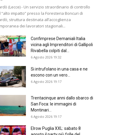
rdò (Lecce) - Un servizio straordinario di controllo
 “alto impatto” presso la Foresteria Boncuri di
rdò, struttura destinata all’accoglienza
mporanea dei lavoratori stagionali...
Confimprese Demaniali Italia
vicina agli Imprenditori di Gallipoli
Rivabella colpiti dal...
6 Agosto 2026 19:32
Si intrufolano in una casa e ne
escono con un vero...
6 Agosto 2026 19:17
Trentacinque anni dallo sbarco di
San Foca: le immagini di
Montinari...
6 Agosto 2026 19:17
Elrow Puglia XXL: sabato 8
agosto il party più folle del...