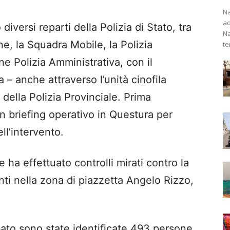
Na
ad
iversi reparti della Polizia di Stato, tra
Na
e, la Squadra Mobile, la Polizia
te
one Polizia Amministrativa, con il
 – anche attraverso l’unità cinofila
 della Polizia Provinciale. Prima
 un briefing operativo in Questura per
ll’intervento.
e ha effettuato controlli mirati contro la
enti nella zona di piazzetta Angelo Rizzo,
bato sono state identificate 493 persone