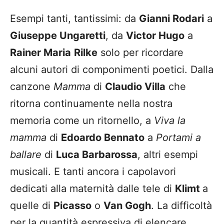
Esempi tanti, tantissimi: da
Gianni Rodari
a
Giuseppe Ungaretti
, da
Victor Hugo
a
Rainer Maria
Rilke
solo per ricordare
alcuni autori di componimenti poetici. Dalla
canzone
Mamma
di
Claudio Villa
che
ritorna continuamente nella nostra
memoria come un ritornello, a
Viva la
mamma
di
Edoardo Bennato
a
Portami a
ballare
di
Luca Barbarossa
, altri esempi
musicali. E tanti ancora i capolavori
dedicati alla maternità dalle tele di
Klimt
a
quelle di
Picasso
o
Van Gogh
. La difficoltà
per la quantità espressiva di elencare