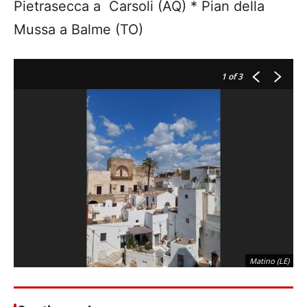
Pietrasecca a Carsoli (AQ) * Pian della
Mussa a Balme (TO)
1
of 3
Matino (LE)