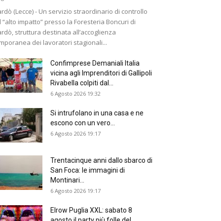
rdò (Lecce) - Un servizio straordinario di controllo
 “alto impatto” presso la Foresteria Boncuri di
rdò, struttura destinata all’accoglienza
mporanea dei lavoratori stagionali...
Confimprese Demaniali Italia
vicina agli Imprenditori di Gallipoli
Rivabella colpiti dal...
6 Agosto 2026 19:32
Si intrufolano in una casa e ne
escono con un vero...
6 Agosto 2026 19:17
Trentacinque anni dallo sbarco di
San Foca: le immagini di
Montinari...
6 Agosto 2026 19:17
Elrow Puglia XXL: sabato 8
agosto il party più folle del...