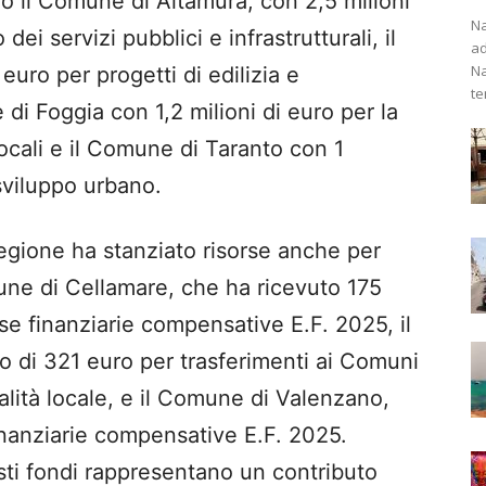
no il Comune di Altamura, con 2,5 milioni
Na
dei servizi pubblici e infrastrutturali, il
ad
Na
euro per progetti di edilizia e
te
i Foggia con 1,2 milioni di euro per la
 locali e il Comune di Taranto con 1
 sviluppo urbano.
 Regione ha stanziato risorse anche per
omune di Cellamare, che ha ricevuto 175
e finanziarie compensative E.F. 2025, il
o di 321 euro per trasferimenti ai Comuni
calità locale, e il Comune di Valenzano,
nanziarie compensative E.F. 2025.
ti fondi rappresentano un contributo