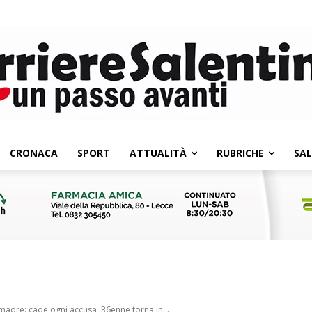
CRONACA
SPORT
ATTUALITÀ
RUBRICHE
SA
madre: cade ogni accusa, 36enne torna in...