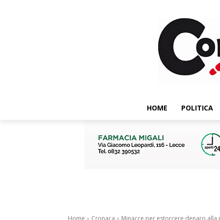
HOME
POLITICA
Home
Cronaca
Minacce per estorcere denaro alla 