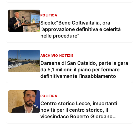
POLITICA
Sicolo:“Bene Coltivaitalia, ora
l’approvazione definitiva e celerità
nelle procedure”
ARCHIVIO NOTIZIE
Darsena di San Cataldo, parte la gara
da 5,1 milioni: il piano per fermare
definitivamente l’insabbiamento
POLITICA
Centro storico Lecce, importanti
novità per il centro storico, il
vicesindaco Roberto Giordano
Anguilla: "conclusi i lavori su 8.300
mq di strade e sottoservizi. Investiti
3,3 milioni di euro"