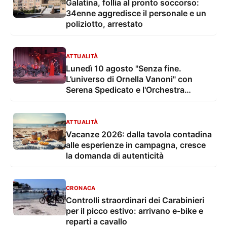
Galatina, follia al pronto soccorso:
34enne aggredisce il personale e un
poliziotto, arrestato
ATTUALITÀ
Lunedì 10 agosto "Senza fine.
L’universo di Ornella Vanoni" con
Serena Spedicato e l'Orchestra
Sinfonica di Lecce e del Salento nel
Giardino del Palazzo Marchesale
ATTUALITÀ
Vacanze 2026: dalla tavola contadina
alle esperienze in campagna, cresce
la domanda di autenticità
CRONACA
Controlli straordinari dei Carabinieri
per il picco estivo: arrivano e-bike e
reparti a cavallo