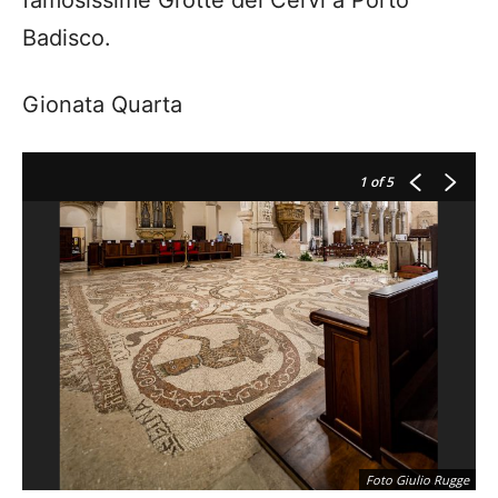
famosissime Grotte dei Cervi a Porto
Badisco.
Gionata Quarta
1
of 5
Foto Giulio Rugge