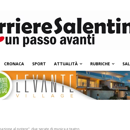
CRONACA
SPORT
ATTUALITÀ
RUBRICHE
SA
inazione al potere", due serate di musica e teatro