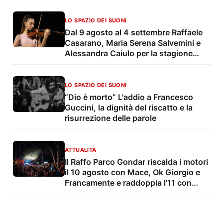
LO SPAZIO DEI SUONI
Dal 9 agosto al 4 settembre Raffaele
Casarano, Maria Serena Salvemini e
Alessandra Caiulo per la stagione
estiva della OLES - Orchestra
Sinfonica di Lecce e del Salento
LO SPAZIO DEI SUONI
“Dio è morto” L'addio a Francesco
Guccini, la dignità del riscatto e la
risurrezione delle parole
ATTUALITÀ
Il Raffo Parco Gondar riscalda i motori
il 10 agosto con Mace, Ok Giorgio e
Francamente e raddoppia l'11 con
Tony Pitony e il live più atteso
dell'estate