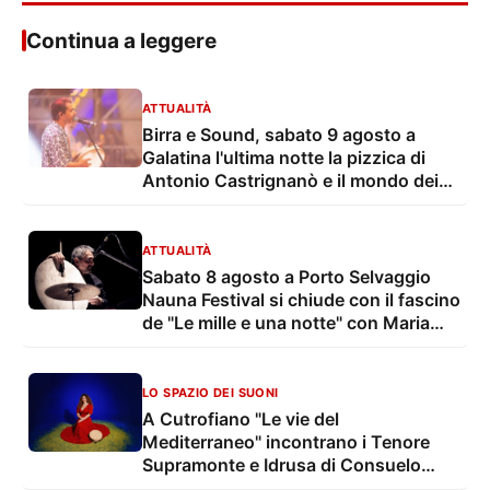
Continua a leggere
ATTUALITÀ
Birra e Sound, sabato 9 agosto a
Galatina l'ultima notte la pizzica di
Antonio Castrignanò e il mondo dei
cartoon con gli Ipergalattici
ATTUALITÀ
Sabato 8 agosto a Porto Selvaggio
Nauna Festival si chiude con il fascino
de "Le mille e una notte" con Maria
Grazia Mandruzzato e Vito De Lorenzi
LO SPAZIO DEI SUONI
A Cutrofiano "Le vie del
Mediterraneo" incontrano i Tenore
Supramonte e Idrusa di Consuelo
Alfieri