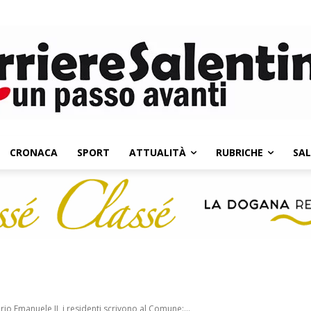
CRONACA
SPORT
ATTUALITÀ
RUBRICHE
SA
io Emanuele II, i residenti scrivono al Comune:...