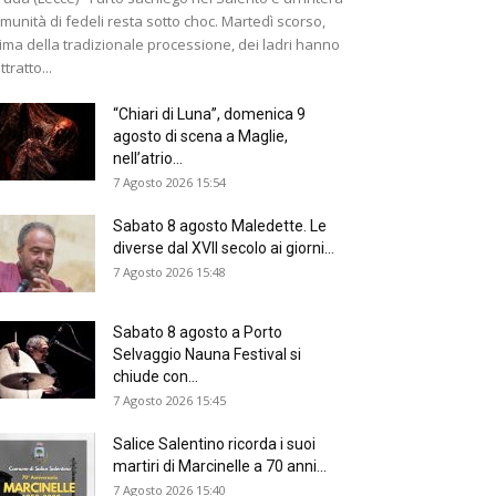
munità di fedeli resta sotto choc. Martedì scorso,
ima della tradizionale processione, dei ladri hanno
ttratto...
“Chiari di Luna”, domenica 9
agosto di scena a Maglie,
nell’atrio...
7 Agosto 2026 15:54
Sabato 8 agosto Maledette. Le
diverse dal XVII secolo ai giorni...
7 Agosto 2026 15:48
Sabato 8 agosto a Porto
Selvaggio Nauna Festival si
chiude con...
7 Agosto 2026 15:45
Salice Salentino ricorda i suoi
martiri di Marcinelle a 70 anni...
7 Agosto 2026 15:40