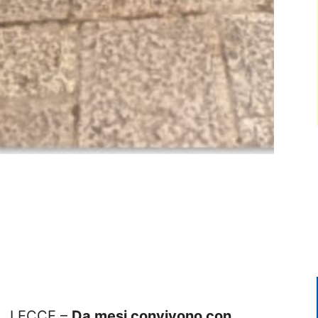
LECCE –
Da mesi convivono con