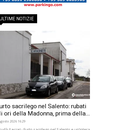
ULTIME NOTIZIE
urto sacrilego nel Salento: rubati
li ori della Madonna, prima della...
Agosto 2026 16:29
rudà (Lecce) - Furto sacrilego nel Salento e un’intera