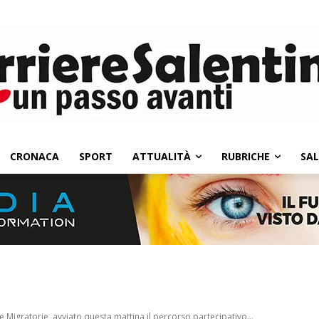
CRONACA
SPORT
ATTUALITÀ
RUBRICHE
SA
 Migratorie, avviato questa mattina il percorso partecipativo...