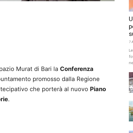
U
p
s
7 
Le
fo
ne
pazio Murat di Bari la
Conferenza
puntamento promosso dalla Regione
artecipativo che porterà al nuovo
Piano
rie
.