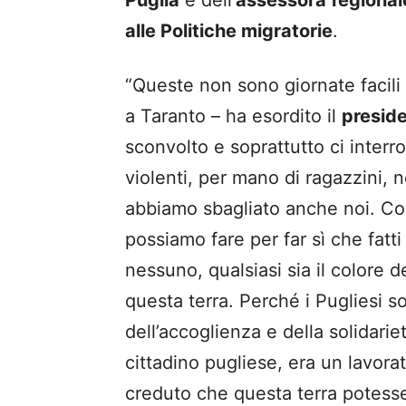
Puglia
e dell’
assessora
regional
alle Politiche migratorie
.
“Queste non sono giornate facili
a Taranto – ha esordito il
preside
sconvolto e soprattutto ci interr
violenti, per mano di ragazzini,
abbiamo sbagliato anche noi. Co
possiamo fare per far sì che fat
nessuno, qualsiasi sia il colore de
questa terra. Perché i Pugliesi 
dell’accoglienza e della solidari
cittadino pugliese, era un lavor
creduto che questa terra potesse