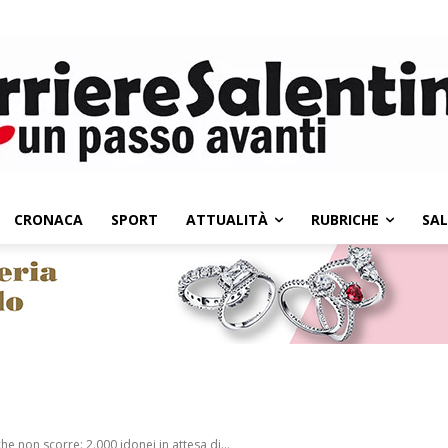
CRONACA
SPORT
ATTUALITÀ
RUBRICHE
SA
he non scorre: 2.000 idonei in attesa di...