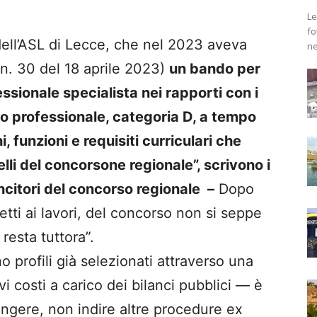
Le
fo
ell’ASL di Lecce, che nel 2023 aveva
ne
(n. 30 del 18 aprile 2023)
un bando per
ssionale specialista nei rapporti con i
lo professionale, categoria D, a tempo
, funzioni e requisiti curriculari che
li del concorsone regionale”, scrivono i
ncitori del concorso regionale –
Dopo
etti ai lavori, del concorso non si seppe
 resta tuttora”.
no profili già selezionati attraverso una
i costi a carico dei bilanci pubblici — è
tingere, non indire altre procedure ex