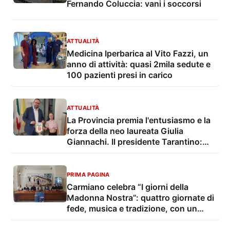
Fernando Coluccia: vani i soccorsi
ATTUALITÀ
Medicina Iperbarica al Vito Fazzi, un
anno di attività: quasi 2mila sedute e
100 pazienti presi in carico
ATTUALITÀ
La Provincia premia l'entusiasmo e la
forza della neo laureata Giulia
Giannachi. Il presidente Tarantino:
"Una bella notizia per tutto il Salento"
PRIMA PAGINA
Carmiano celebra “I giorni della
Madonna Nostra”: quattro giornate di
fede, musica e tradizione, con un
convegno dedicato a legalità e
giustizia sociale