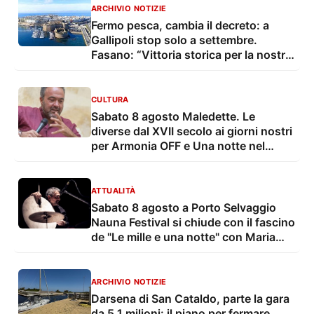
ARCHIVIO NOTIZIE
Fermo pesca, cambia il decreto: a
Gallipoli stop solo a settembre.
Fasano: “Vittoria storica per la nostra
marineria”
CULTURA
Sabato 8 agosto Maledette. Le
diverse dal XVII secolo ai giorni nostri
per Armonia OFF e Una notte nel
borgo
ATTUALITÀ
Sabato 8 agosto a Porto Selvaggio
Nauna Festival si chiude con il fascino
de "Le mille e una notte" con Maria
Grazia Mandruzzato e Vito De Lorenzi
ARCHIVIO NOTIZIE
Darsena di San Cataldo, parte la gara
da 5,1 milioni: il piano per fermare