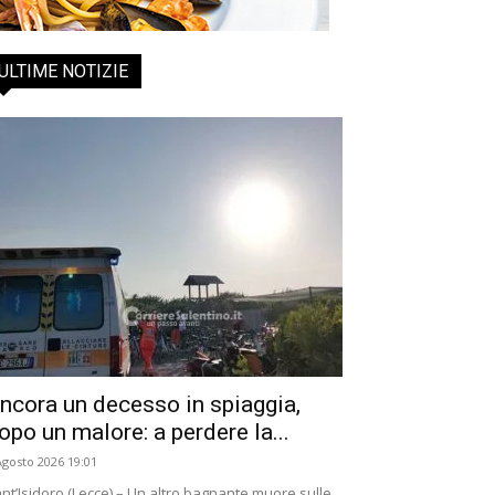
ULTIME NOTIZIE
ncora un decesso in spiaggia,
opo un malore: a perdere la...
Agosto 2026 19:01
nt’Isidoro (Lecce) – Un altro bagnante muore sulle