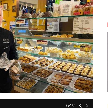
1
of 11