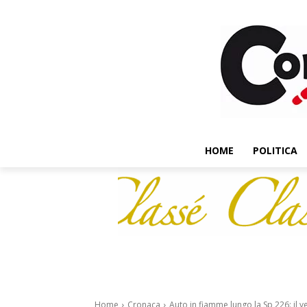
HOME
POLITICA
Home
Cronaca
Auto in fiamme lungo la Sp 226: il v