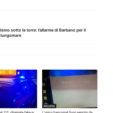
lismo sotto la torre: l’allarme di Barbano per il
l lungomare
Attualità
 al 112: chiamate fake in
L’unico bancomat fuori servizio da