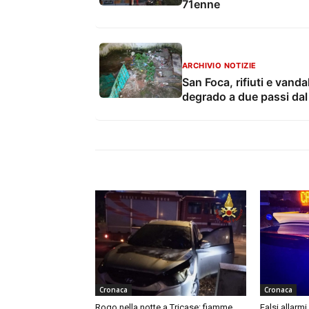
71enne
ARCHIVIO NOTIZIE
San Foca, rifiuti e vanda
degrado a due passi da
Cronaca
Cronaca
Rogo nella notte a Tricase: fiamme
Falsi allarmi