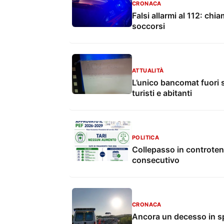
CRONACA
Falsi allarmi al 112: chi
soccorsi
ATTUALITÀ
L’unico bancomat fuori se
turisti e abitanti
POLITICA
Collepasso in controten
consecutivo
CRONACA
Ancora un decesso in sp