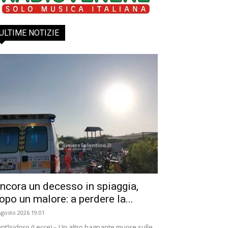
ULTIME NOTIZIE
ncora un decesso in spiaggia,
opo un malore: a perdere la...
Agosto 2026 19:01
nt’Isidoro (Lecce) – Un altro bagnante muore sulle