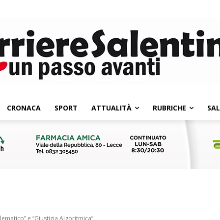
CRONACA
SPORT
ATTUALITÀ
RUBRICHE
SA
lematico” e “Giustizia Algoritmica”