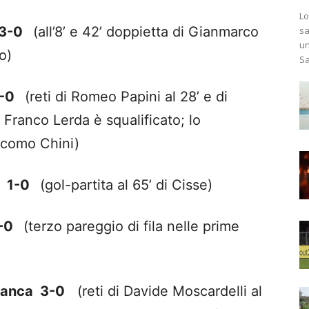
Lo
o 3-0
(all’8’ e 42’ doppietta di Gianmarco
sa
un
o)
Sa
 2-0
(reti di Romeo Papini al 28’ e di
Franco Lerda è squalificato; lo
iacomo Chini)
E 1-0
(gol-partita al 65’ di Cisse)
0-0
(terzo pareggio di fila nelle prime
ranca 3-0
(reti di Davide Moscardelli al