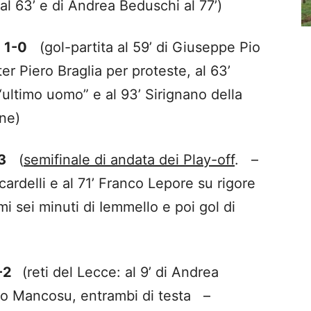
al 63’ e di Andrea Beduschi al 77’)
 1-0
(gol-partita al 59’ di Giuseppe Pio
r Piero Braglia per proteste, al 63’
ultimo uomo” e al 93’ Sirignano della
ne)
3
(
semifinale di andata dei Play-off
. –
cardelli e al 71’ Franco Lepore su rigore
mi sei minuti di Iemmello e poi gol di
2-2
(reti del Lecce: al 9’ di Andrea
arco Mancosu, entrambi di testa –