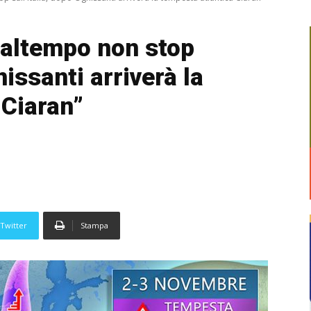
ltempo non stop
nissanti arriverà la
 Ciaran”
Twitter
Stampa