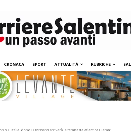
CRONACA
SPORT
ATTUALITÀ
RUBRICHE
SA
ull'Italia, dopo Ognissanti arriverà la tempesta atlantica Ciaran"