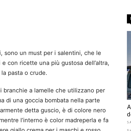
 sono un must per i salentini, che le
 e con ricette una più gustosa dell’altra,
n la pasta o crude.
i branchie a lamelle che utilizzano per
rma di una goccia bombata nella parte
A
lgarmente detta guscio, è di colore nero
d
mentre l’interno è color madreperla e fa
5 
re giallo crema per i maschi e rosso
Sa