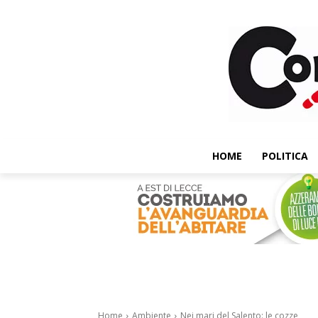
HOME
POLITICA
Home
Ambiente
Nei mari del Salento: le cozze