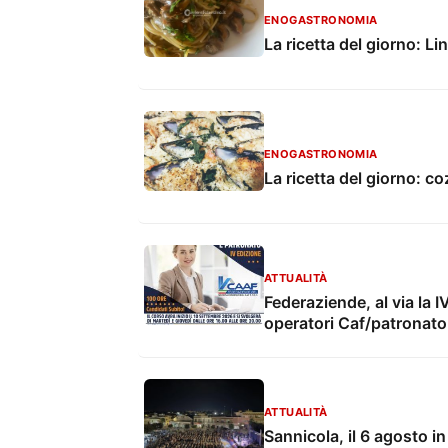
ENOGASTRONOMIA
La ricetta del giorno: L
ENOGASTRONOMIA
La ricetta del giorno: c
ATTUALITÀ
Federaziende, al via la 
operatori Caf/patronato 
ATTUALITÀ
Sannicola, il 6 agosto i