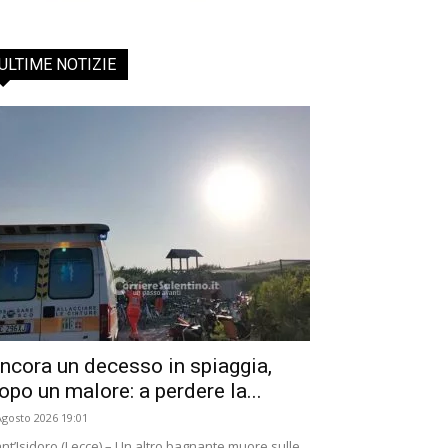
ULTIME NOTIZIE
ncora un decesso in spiaggia,
opo un malore: a perdere la...
Agosto 2026 19:01
nt’Isidoro (Lecce) – Un altro bagnante muore sulle