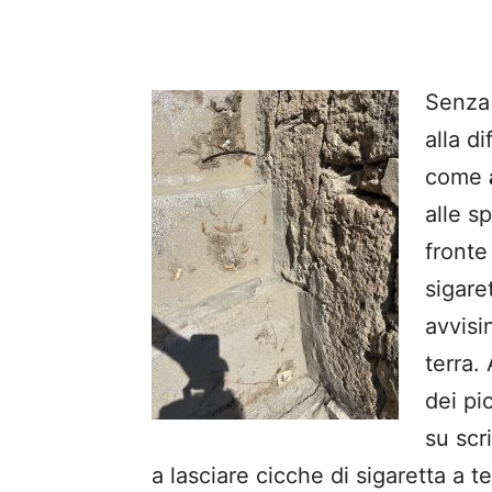
Senza 
alla d
come
alle s
fronte
sigare
avvisi
terra.
dei pi
su scr
a lasciare cicche di sigaretta a 