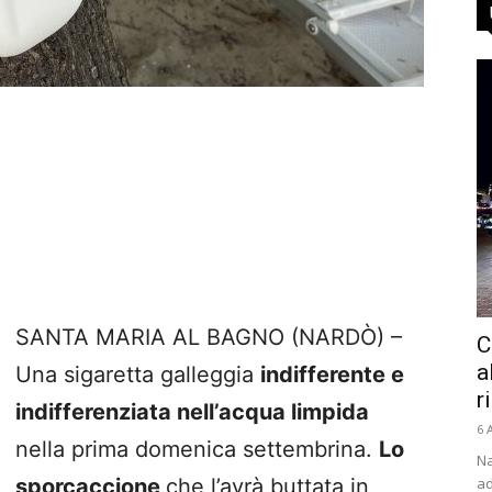
SANTA MARIA AL BAGNO (NARDÒ) –
C
a
Una sigaretta galleggia
indifferente e
r
indifferenziata nell’acqua limpida
6 
nella prima domenica settembrina.
Lo
Na
ad
sporcaccione
che l’avrà buttata in