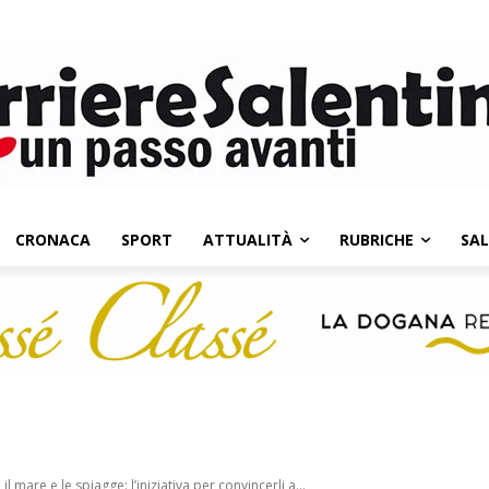
CRONACA
SPORT
ATTUALITÀ
RUBRICHE
SA
mare e le spiagge: l’iniziativa per convincerli a...