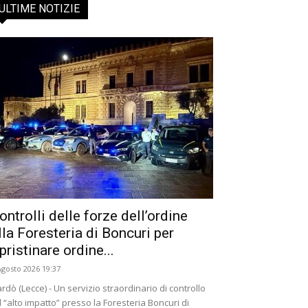
ULTIME NOTIZIE
ontrolli delle forze dell’ordine
lla Foresteria di Boncuri per
ipristinare ordine...
Agosto 2026 19:37
rdò (Lecce) - Un servizio straordinario di controllo
 “alto impatto” presso la Foresteria Boncuri di