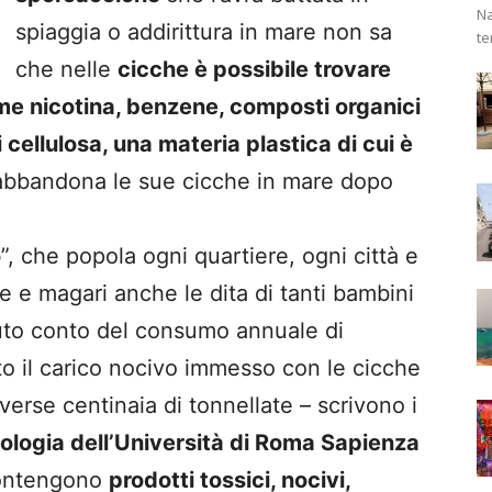
Na
spiaggia o addirittura in mare non sa
te
che nelle
cicche è possibile trovare
ome nicotina, benzene, composti organici
i cellulosa, una materia plastica di cui è
 abbandona le sue cicche in mare dopo
o
”, che popola ogni quartiere, ogni città e
e e magari anche le dita di tanti bambini
uto conto del consumo annuale di
lato il carico nocivo immesso con le cicche
rse centinaia di tonnellate – scrivono i
ologia dell’Università di Roma Sapienza
 contengono
prodotti tossici, nocivi,