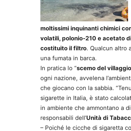
moltissimi inquinanti chimici c
volatili, polonio-210 e acetato d
costituito il filtro
. Qualcun altro
una fumata in barca.
In pratica lo “
scemo del villaggi
ogni nazione, avvelena l’ambient
che giocano con la sabbia. “Ten
sigarette in Italia, è stato calco
in ambiente che ammontano a dive
responsabili dell’
Unità di Tabacc
– Poiché le cicche di sigaretta