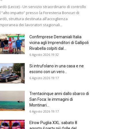
rdò (Lecce) - Un servizio straordinario di controllo
 “alto impatto” presso la Foresteria Boncuri di
rdò, struttura destinata all’accoglienza
mporanea dei lavoratori stagionali...
Confimprese Demaniali Italia
vicina agli Imprenditori di Gallipoli
Rivabella colpiti dal...
6 Agosto 2026 19:32
Si intrufolano in una casa e ne
escono con un vero...
6 Agosto 2026 19:17
Trentacinque anni dallo sbarco di
San Foca: le immagini di
Montinari...
6 Agosto 2026 19:17
Elrow Puglia XXL: sabato 8
agosto il party più folle del...