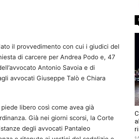
to il provvedimento con cui i giudici del
iesta di carcere per Andrea Podo e, 47
 dell’avvocato Antonio Savoia e di
agli avvocati Giuseppe Talò e Chiara
a piede libero così come avea già
C
rdinanza. Già nei giorni scorsi, la Corte
a
istanze degli avvocati Pantaleo
r
6 