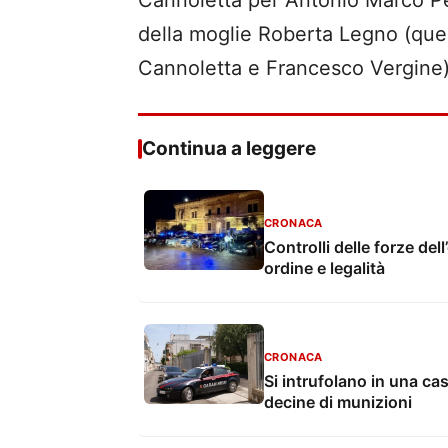
Cannoletta per Antonio Marco Pen
della moglie Roberta Legno (quest
Cannoletta e Francesco Vergine)
Continua a leggere
CRONACA
Controlli delle forze dell
ordine e legalità
CRONACA
Si intrufolano in una ca
decine di munizioni