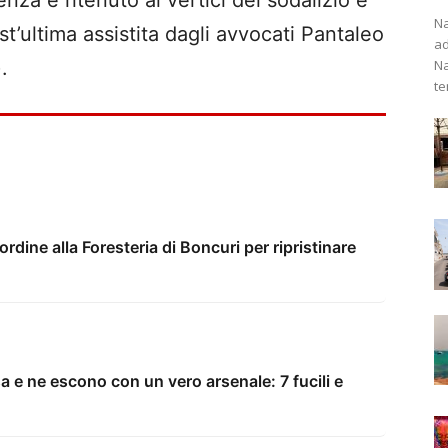
za e ritenuto ai vertici del sodalizio e
Na
’ultima assistita dagli avvocati Pantaleo
ad
Na
.
te
’ordine alla Foresteria di Boncuri per ripristinare
sa e ne escono con un vero arsenale: 7 fucili e