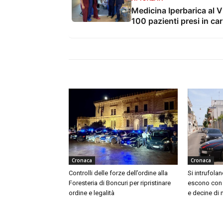
Medicina Iperbarica al V
100 pazienti presi in car
Cronaca
Cronaca
Controlli delle forze dell’ordine alla
Si intrufola
Foresteria di Boncuri per ripristinare
escono con u
ordine e legalità
e decine di 