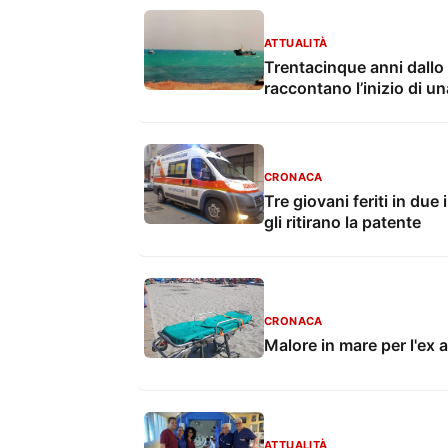
ATTUALITÀ
Trentacinque anni dallo 
raccontano l’inizio di u
CRONACA
Tre giovani feriti in due
gli ritirano la patente
CRONACA
Malore in mare per l'ex 
ATTUALITÀ