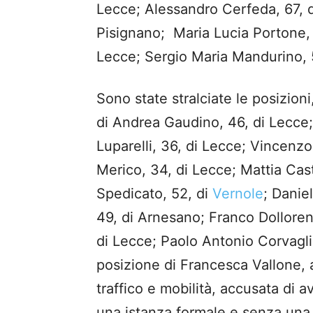
Lecce; Alessandro Cerfeda, 67, di
Pisignano; Maria Lucia Portone,
Lecce; Sergio Maria Mandurino, 
Sono state stralciate le posizioni
di Andrea Gaudino, 46, di Lecce;
Luparelli, 36, di Lecce; Vincenz
Merico, 34, di Lecce; Mattia Castr
Spedicato, 52, di
Vernole
; Danie
49, di Arnesano; Franco Dolloren
di Lecce; Paolo Antonio Corvaglia
posizione di Francesca Vallone, all
traffico e mobilità, accusata di a
una istanza formale e senza una 