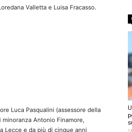
 Loredana Valletta e Luisa Fracasso.
U
sore Luca Pasqualini (assessore della
p
 di minoranza Antonio Finamore,
s
a Lecce e da più di cinque anni
7 