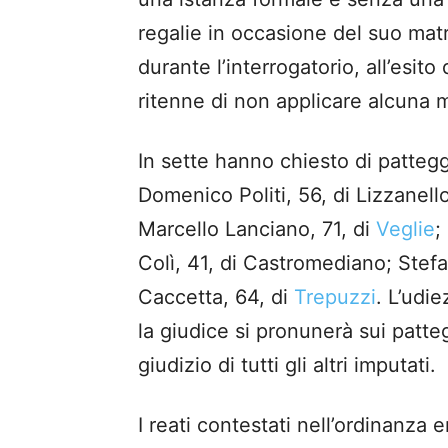
regalie in occasione del suo matr
durante l’interrogatorio, all’esito
ritenne di non applicare alcuna mi
In sette hanno chiesto di patteg
Domenico Politi, 56, di Lizzanell
Marcello Lanciano, 71, di
Veglie
;
Colì, 41, di Castromediano; Ste
Caccetta, 64, di
Trepuzzi
. L’udi
la giudice si pronunerà sui patteg
giudizio di tutti gli altri imputati.
I reati contestati nell’ordinanza e