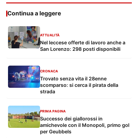
Continua a leggere
ATTUALITÀ
Nel leccese offerte di lavoro anche a
San Lorenzo: 298 posti disponibili
CRONACA
Trovato senza vita il 28enne
scomparso: si cerca il pirata della
strada
PRIMA PAGINA
Successo dei giallorossi in
amichevole con il Monopoli, primo gol
per Geubbels