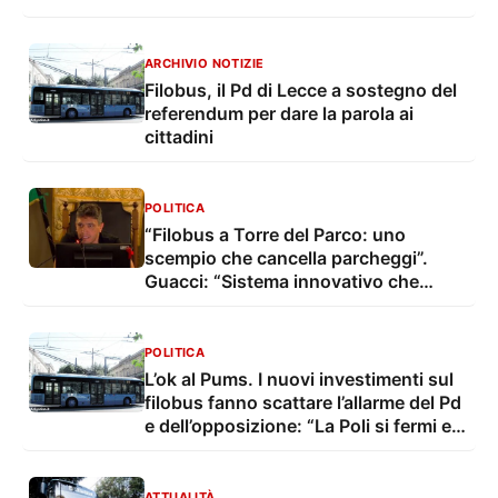
manina?”. “Un refuso”
ARCHIVIO NOTIZIE
Filobus, il Pd di Lecce a sostegno del
referendum per dare la parola ai
cittadini
POLITICA
“Filobus a Torre del Parco: uno
scempio che cancella parcheggi”.
Guacci: “Sistema innovativo che
collegherà i nuovi parcheggi di
scambio”
POLITICA
L’ok al Pums. I nuovi investimenti sul
filobus fanno scattare l’allarme del Pd
e dell’opposizione: “La Poli si fermi e
ascolti la città”
ATTUALITÀ