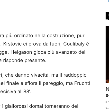
a più ordinato nella costruzione, pur
. Krstovic ci prova da fuori, Coulibaly è
regge. Helgason gioca più avanzato del
 e risponde presente.
i, che danno vivacità, ma il raddoppio
l finale e sfiora il pareggio, ma Fruchtl
N
cisiva all’88’.
s
8 
; i giallorossi domai torneranno del
To