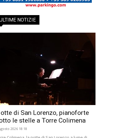
ULTIME NOTIZIE
otte di San Lorenzo, pianoforte
otto le stelle a Torre Colimena
Agosto 2026 18:18
rre Colimena, la notte di San Lorenzo a lume di