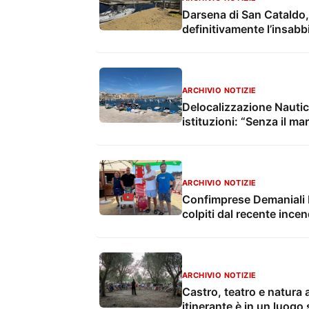
Darsena di San Cataldo, p
definitivamente l’insab
ARCHIVIO NOTIZIE
Delocalizzazione Nautico d
istituzioni: “Senza il ma
ARCHIVIO NOTIZIE
Confimprese Demaniali Ita
colpiti dal recente incen
ARCHIVIO NOTIZIE
Castro, teatro e natura a
itinerante è in un luogo