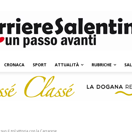
CRONACA
SPORT
ATTUALITÀ
RUBRICHE
SA
uo il gol vittoria con la Carrarese