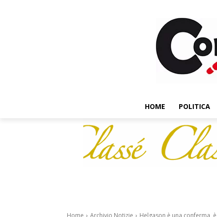
HOME
POLITICA
Home
Archivio Notizie
Helgason è una conferma, è s