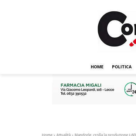
HOME
POLITICA
Home
Attualità
Mandorle, crolla la produzione (-60